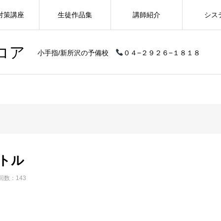
対策講座
生徒作品集
講師紹介
シス
コア
小手指/新所沢の予備校
０４−２９２６−１８１８
トル
回数：143