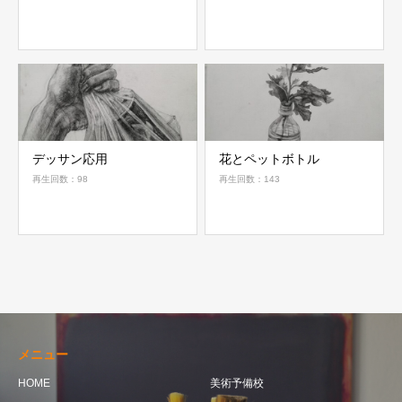
デッサン応用
花とペットボトル
再生回数：98
再生回数：143
メニュー
HOME
美術予備校