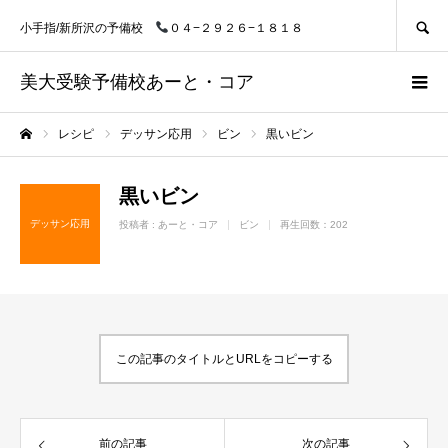
SEARCH
小手指/新所沢の予備校
０４−２９２６−１８１８
美大受験予備校あーと・コア
レシピ
デッサン応用
ビン
黒いビン
ホーム
黒いビン
デッサン応用
投稿者 :
あーと・コア
ビン
再生回数：202
この記事のタイトルとURLをコピーする
前の記事
次の記事